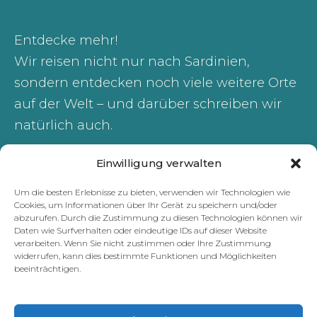
Entdecke mehr!
Wir reisen nicht nur nach Sardinien,
sondern entdecken noch viele weitere Orte
auf der Welt – und darüber schreiben wir
natürlich auch.
Unserem Reiseblog
Einwilligung verwalten
Hast du Fragen, Anmerkungen oder
Geheimtipps? Du erreichst uns unter
Um die besten Erlebnisse zu bieten, verwenden wir Technologien wie
Cookies, um Informationen über Ihr Gerät zu speichern und/oder
hoi@waarzijnze.nl
abzurufen. Durch die Zustimmung zu diesen Technologien können wir
Daten wie Surfverhalten oder eindeutige IDs auf dieser Website
verarbeiten. Wenn Sie nicht zustimmen oder Ihre Zustimmung
Madeira
widerrufen, kann dies bestimmte Funktionen und Möglichkeiten
beeinträchtigen.