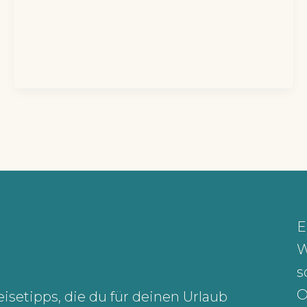
E
W
s
O
eisetipps, die du für deinen Urlaub