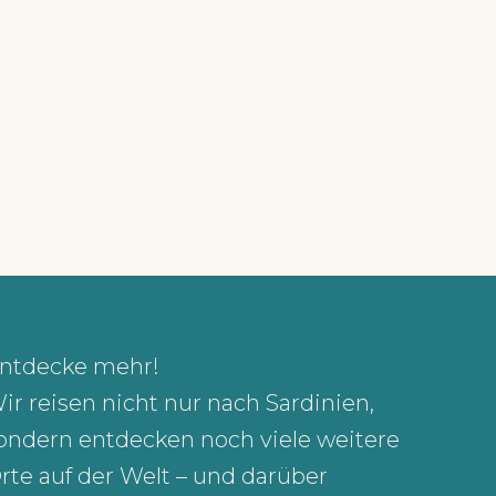
ntdecke mehr!
ir reisen nicht nur nach Sardinien,
ondern entdecken noch viele weitere
rte auf der Welt – und darüber