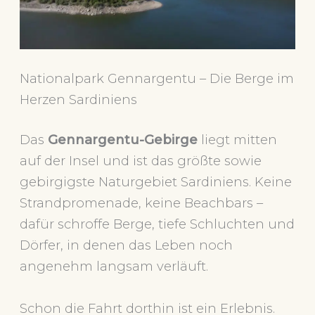
Nationalpark Gennargentu – Die Berge im
Herzen Sardiniens
Das
Gennargentu-Gebirge
liegt mitten
auf der Insel und ist das größte sowie
gebirgigste Naturgebiet Sardiniens. Keine
Strandpromenade, keine Beachbars –
dafür schroffe Berge, tiefe Schluchten und
Dörfer, in denen das Leben noch
angenehm langsam verläuft.
Schon die Fahrt dorthin ist ein Erlebnis.