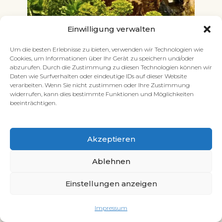
Einwilligung verwalten
Um die besten Erlebnisse zu bieten, verwenden wir Technologien wie
Gola di Gorropu auf Sardinien –
Cookies, um Informationen über Ihr Gerät zu speichern und/oder
abzurufen. Durch die Zustimmung zu diesen Technologien können wir
Unsere Wandertour-Erfahrung
Daten wie Surfverhalten oder eindeutige IDs auf dieser Website
verarbeiten. Wenn Sie nicht zustimmen oder Ihre Zustimmung
Aktivitäten
,
Natur
,
Ost-Sardinien
widerrufen, kann dies bestimmte Funktionen und Möglichkeiten
beeinträchtigen.
Akzeptieren
Ablehnen
Einstellungen anzeigen
Impressum