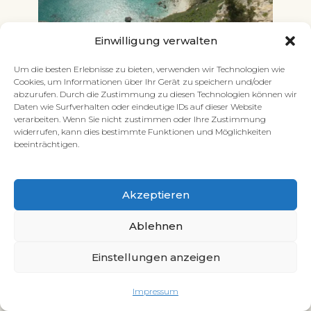
Einwilligung verwalten
La Sella del Diavolo & Poetto
Beach: Highlights in Cagliari
Um die besten Erlebnisse zu bieten, verwenden wir Technologien wie
Cookies, um Informationen über Ihr Gerät zu speichern und/oder
Sehenswürdigkeiten
abzurufen. Durch die Zustimmung zu diesen Technologien können wir
Daten wie Surfverhalten oder eindeutige IDs auf dieser Website
verarbeiten. Wenn Sie nicht zustimmen oder Ihre Zustimmung
widerrufen, kann dies bestimmte Funktionen und Möglichkeiten
beeinträchtigen.
Akzeptieren
Ablehnen
Einstellungen anzeigen
La Maddalena (Sardinien): Was man
Impressum
machen sollte + meine