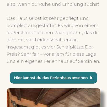
also, wenn du Ruhe und Erholung suchst.
Das Haus selbst ist sehr gepflegt und
komplett ausgestattet. Es wird von einem
äußerst freundlichen Paar geführt, das dir
alles mit viel Leidenschaft erklärt.
Insgesamt gibt es vier Schlafplätze. Der
Preis? Sehr fair – vor allem für diese Lage
und ein eigenes Ferienhaus auf Sardinien.
Hier kannst du das Ferienhaus ansehen